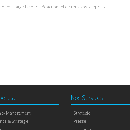
nd en charge l’aspect rédactionnel de tous vos supports :
pertise
Nos Services
ity Management
Stratégie
nce & Stratégie
Presse
on
Formation