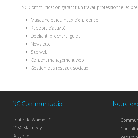
NC Communication garantit un travail professionnel et pre
Magazine et journaux d’entreprise
Rapport d’activité
Dépliant, brochure, guide
Newsletter
Site web
Content management web
Gestion des réseaux sociaux
NC Communication
Notre ex
Route de Waimes 9
Commun
4960 Malmedy
Consulta
Belgique
Rédacti