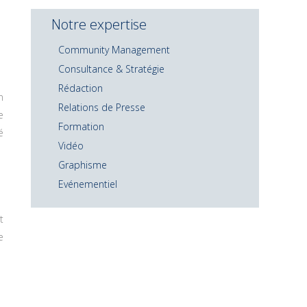
Notre expertise
Community Management
Consultance & Stratégie
Rédaction
n
Relations de Presse
e
Formation
é
Vidéo
Graphisme
Evénementiel
t
e