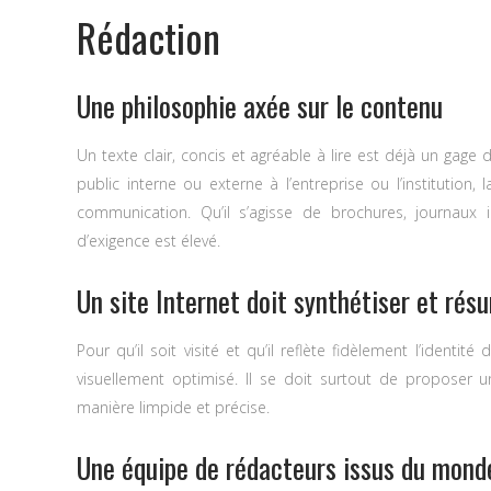
Rédaction
Une philosophie axée sur le contenu
Un texte clair, concis et agréable à lire est déjà un gag
public interne ou externe à l’entreprise ou l’institutio
communication. Qu’il s’agisse de brochures, journaux i
d’exigence est élevé.
Un site Internet doit synthétiser et rés
Pour qu’il soit visité et qu’il reflète fidèlement l’ident
visuellement optimisé. Il se doit surtout de proposer un
manière limpide et précise.
Une équipe de rédacteurs issus du monde